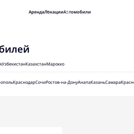
Аренда
Локации
Автомобили
обилей
я
Узбекистан
Казахстан
Марокко
ополь
Краснодар
Сочи
Ростов-на-Дону
Анапа
Казань
Самара
Красн