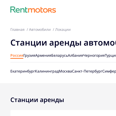
Главная
Автомобили
Локации
Станции аренды автом
Россия
Грузия
Армения
Беларусь
Албания
Черногория
Турци
Екатеринбург
Калининград
Москва
Санкт-Петербург
Симфер
Станции аренды