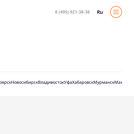
Ru
8 (495) 921-38-38
оярск
Новосибирск
Владивосток
Уфа
Хабаровск
Мурманск
Махачка