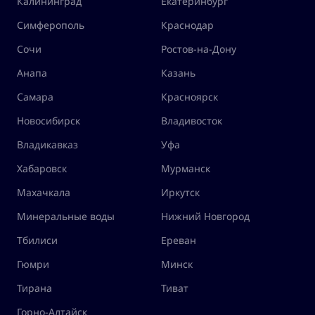
Калининград
Екатеринбург
Симферополь
Краснодар
Сочи
Ростов-на-Дону
Анапа
Казань
Самара
Красноярск
Новосибирск
Владивосток
Владикавказ
Уфа
Хабаровск
Мурманск
Махачкала
Иркутск
Минеральные воды
Нижний Новгород
Тбилиси
Ереван
Гюмри
Минск
Тирана
Тиват
Горно-Алтайск