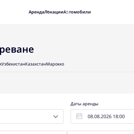
Аренда
Локации
Автомобили
Ереване
я
Узбекистан
Казахстан
Марокко
Даты аренды