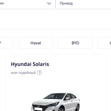
ия
Привод
W
Haval
BYD
Hyundai Solaris
или подобный