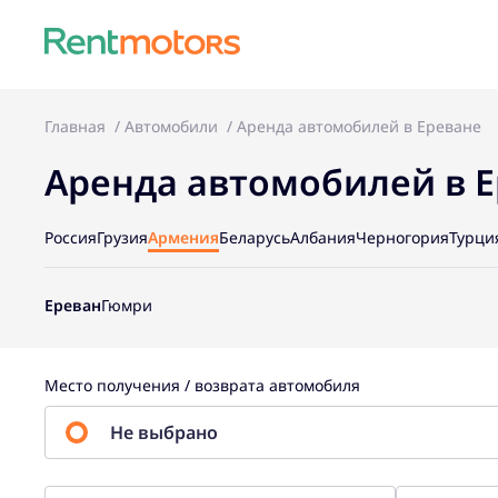
Главная
Автомобили
Аренда автомобилей в Ереване
Аренда автомобилей в 
Россия
Грузия
Армения
Беларусь
Албания
Черногория
Турци
Ереван
Гюмри
Место получения / возврата автомобиля
Не выбрано