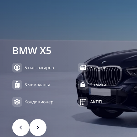
BMW X5
5 пассажиров
5 двери
3 чемоданы
2 сумки
Кондиционер
АКПП