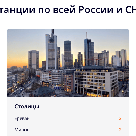
танции по всей России и С
Столицы
Ереван
2
Минск
2