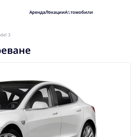
Аренда
Локации
Автомобили
del 3
реване