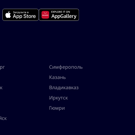
рг
Симферополь
Казань
к
Владикавказ
Иркутск
Гюмри
йск