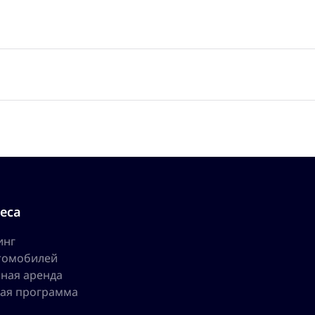
еса
инг
томобилей
ная аренда
ая программа