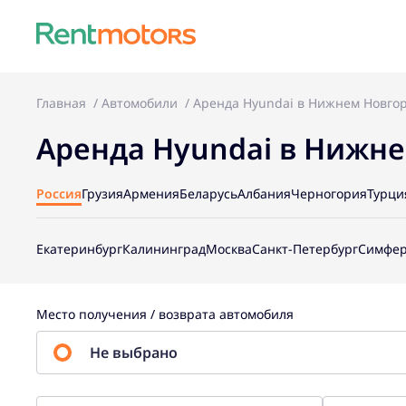
Главная
Автомобили
Аренда Hyundai в Нижнем Новго
Аренда Hyundai в Нижн
Россия
Грузия
Армения
Беларусь
Албания
Черногория
Турци
Екатеринбург
Калининград
Москва
Санкт-Петербург
Симфер
Место получения / возврата автомобиля
Не выбрано