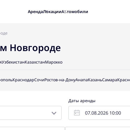
Аренда
Локации
Автомобили
роде
ем Новгороде
я
Узбекистан
Казахстан
Марокко
ополь
Краснодар
Сочи
Ростов-на-Дону
Анапа
Казань
Самара
Красн
Даты аренды