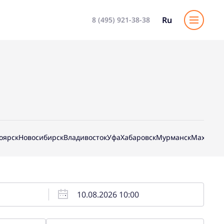
Ru
8 (495) 921-38-38
оярск
Новосибирск
Владивосток
Уфа
Хабаровск
Мурманск
Махачка