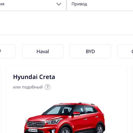
ия
Привод
W
Haval
BYD
Hyundai Creta
или подобный