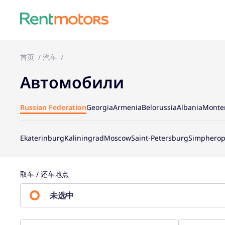
首页
汽车
Автомобили
Russian Federation
Georgia
Armenia
Belorussia
Albania
Monte
Ekaterinburg
Kaliningrad
Moscow
Saint-Petersburg
Simpherop
取车 / 还车地点
未选中