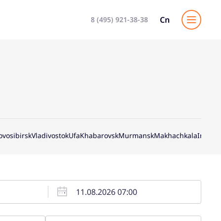
Cn
8 (495) 921-38-38
ovosibirsk
Vladivostok
Ufa
Khabarovsk
Murmansk
Makhachkala
Irkutsk