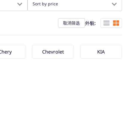
Sort by price
外貌:
取消筛选
Chery
Chevrolet
KIA