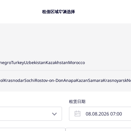
租借
区域
车辆选择
negro
Turkey
Uzbekistan
Kazakhstan
Morocco
ol
Krasnodar
Sochi
Rostov-on-Don
Anapa
Kazan
Samara
Krasnoyarsk
N
租赁日期