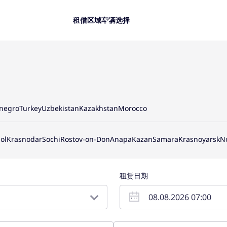
租借
区域
车辆选择
negro
Turkey
Uzbekistan
Kazakhstan
Morocco
ol
Krasnodar
Sochi
Rostov-on-Don
Anapa
Kazan
Samara
Krasnoyarsk
N
租赁日期