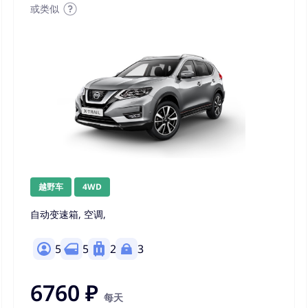
或类似
越野车
4WD
自动变速箱, 空调,
5
5
2
3
6760 ₽
每天