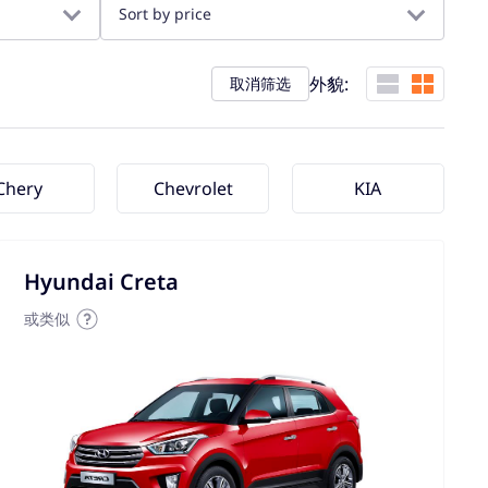
Sort by price
外貌:
取消筛选
Chery
Chevrolet
KIA
Hyundai Creta
或类似