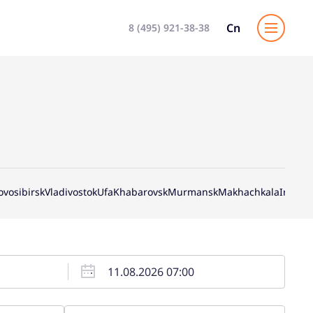
Cn
8 (495) 921-38-38
ovosibirsk
Vladivostok
Ufa
Khabarovsk
Murmansk
Makhachkala
Irkutsk