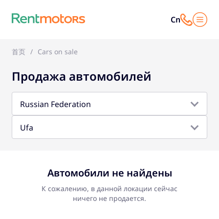
Cn
首页
Cars on sale
Продажа автомобилей
Russian Federation
Ufa
Автомобили не найдены
К сожалению, в данной локации сейчас
ничего не продается.