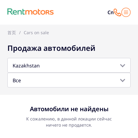
Cn
首页
Cars on sale
Продажа автомобилей
Kazakhstan
Все
Автомобили не найдены
К сожалению, в данной локации сейчас
ничего не продается.