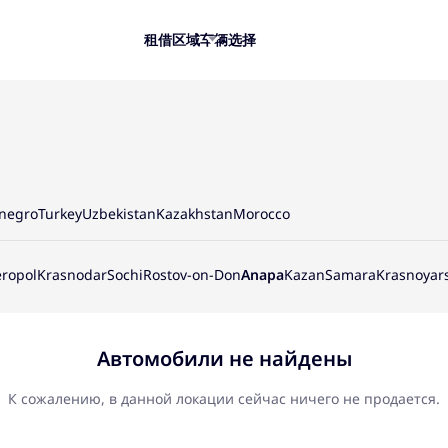
租借
区域
车辆选择
negro
Turkey
Uzbekistan
Kazakhstan
Morocco
ropol
Krasnodar
Sochi
Rostov-on-Don
Anapa
Kazan
Samara
Krasnoyar
Автомобили не найдены
К сожалению, в данной локации сейчас ничего не продается.