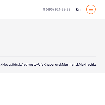
Cn
8 (495) 921-38-38
sk
Novosibirsk
Vladivostok
Ufa
Khabarovsk
Murmansk
Makhachkala
Irk