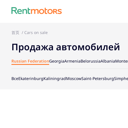
首页
Cars on sale
Продажа автомобилей
Russian Federation
Georgia
Armenia
Belorussia
Albania
Monte
Все
Ekaterinburg
Kaliningrad
Moscow
Saint-Petersburg
Simphe