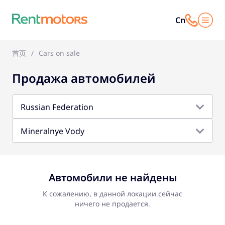
Cn
首页
Cars on sale
Продажа автомобилей
Russian Federation
Mineralnye Vody
Автомобили не найдены
К сожалению, в данной локации сейчас
ничего не продается.