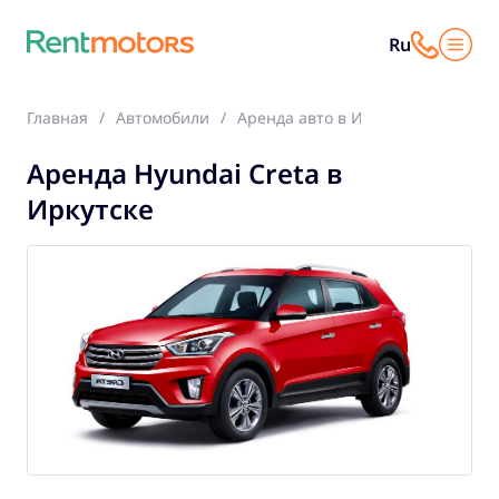
Ru
Главная
Автомобили
Аренда авто в Иркутске
Hyunda
Аренда Hyundai Creta в
Иркутске