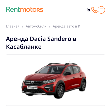
Ru
Главная
Автомобили
Аренда авто в Касабланке
Dac
Аренда Dacia Sandero в
Касабланке