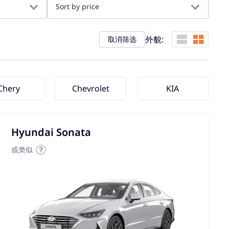
Sort by price
外貌:
取消筛选
Chery
Chevrolet
KIA
Hyundai Sonata
或类似